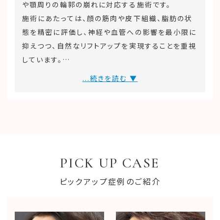
や顎周りの輪郭の崩れに対応する施術です。
施術にあたっては、顔の筋肉や皮下組織、脂肪の状
態を精密に評価し、神経や血管への影響を最小限に
抑えつつ、自然なリフトアップを実現することを重視
しています。
当院では、安全性を確保しながら、顔全体のバラン
...続きを読む ▼
スや表情の自然さを損なわないよう丁寧にデザイン
し、術後の腫れや内出血の管理も含めた経過観察を
徹底しています。
長期的に若々しく調和のとれた仕上がりを心掛け、
患者さまの満足度向上に努めています。
PICK UP CASE
ピックアップ症例のご紹介