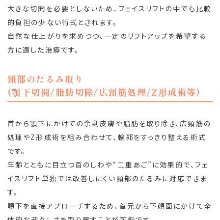
大きな切開を必要としないため、フェイスリフトの中でも比較
的負担の少ない術式とされます。
自然な仕上がりを求めつつ、一定のリフトアップを希望する
方に適した治療です。
頸部のたるみ取り
(顎下切開/脂肪切除/広頸筋処理/Z形成術等)
首から顎下にかけての余剰皮膚や脂肪を取り除き、広頸筋の
処理やZ形成術を組み合わせて、輪郭をすっきり整える術式
です。
年齢とともに目立つ首のしわや“二重あご”に効果的で、フェ
イスリフト単独では改善しにくい頸部のたるみに対応できま
す。
顎下を直接アプローチするため、首元から下顔面にかけて全
体的な若々しさを取り戻すことが可能です。